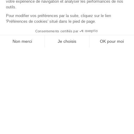
quasi-ambiante, la spiruline se
caractérise par une saveur umami et des
arômes marins et chlorophylliens. C'est
un nouvel ingrédient prometteur qui en
est à ses tout débuts mais qui connaît
une adoption rapide par l'avant-garde de
la haute cuisine.
Lire la suite