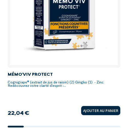
MÉMO'VIV PROTECT
CO
Cognigrape® (extrait de jus de raisin) (2) Gingko (1) - Zinc
Ashw
Redécouvrez votre clarté d’esprit :...
RELA
AJOUTER AU PANIER
22,04 €
17
Prix
Pri