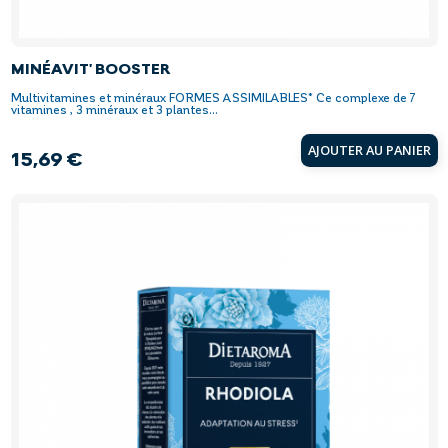
MINÉAVIT' BOOSTER
Multivitamines et minéraux FORMES ASSIMILABLES* Ce complexe de 7
vitamines , 3 minéraux et 3 plantes...
AJOUTER AU PANIER
15,69 €
Prix