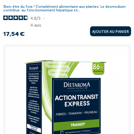
Bien-être du foie.² Complément alimentaire aux plantes. Le desmodium
contribue au fonctionnement hépatique et...
4.8
/
5
-
4
avis
AJOUTER AU PANIER
17,54 €
Prix