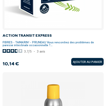
ACTION TRANSIT EXPRESS
FIBRES - TAMARIN¹ - PRUNEAU Vous rencontrez des problèmes de
paresse intestinale occasionnelle ?...
3.7
/
5
-
3
avis
AJOUTER AU PANIER
10,14 €
Prix