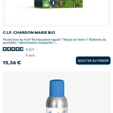
C.I.P. CHARDON MARIE BIO
Protection du foie² Restauration rapide ? Repas de fêtes ? Rythmes du
quotidien ? alimentation inadaptée ?...
4.8
/
5
-
6
avis
AJOUTER AU PANIER
15,36 €
Prix