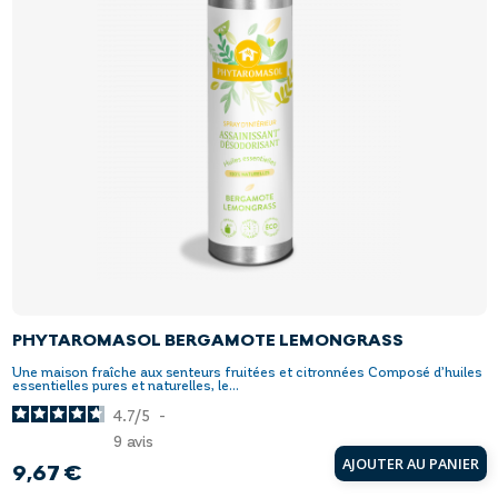
PHYTAROMASOL BERGAMOTE LEMONGRASS
Une maison fraîche aux senteurs fruitées et citronnées Composé d’huiles
essentielles pures et naturelles, le...
4.7
/
5
-
9
avis
AJOUTER AU PANIER
9,67 €
Prix