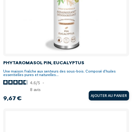
PHYTAROMASOL PIN, EUCALYPTUS
Une maison fraîche aux senteurs des sous-bois. Composé d’huiles
essentielles pures et naturelles...
4.6
/
5
-
8
avis
AJOUTER AU PANIER
9,67 €
Prix