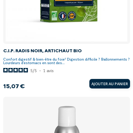
C.I.P. RADIS NOIR, ARTICHAUT BIO
Confort digestif & bien-être du foie² Digestion difficile ? Ballonnements ?
Lourdeurs d'estomacs en sont des...
5
/
5
-
1
avis
AJOUTER AU PANIER
15,07 €
Prix