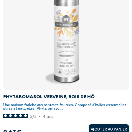
PHYTAROMASOL VERVEINE, BOIS DE HÔ
Une maison fraîche aux senteurs fruitées. Composé d’huiles essentielles
pures et naturelles, Phytaromasol...
5
/
5
-
4
avis
AJOUTER AU PANIER
9,67 €
Prix