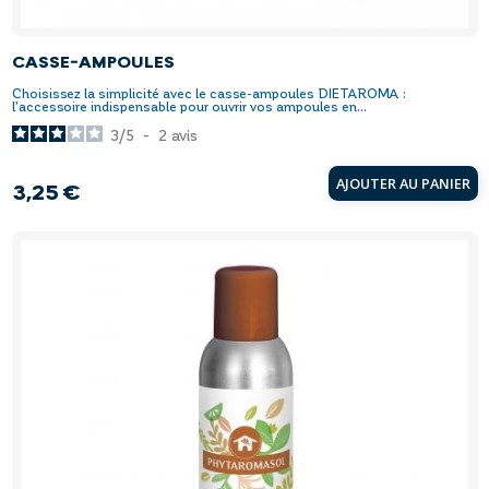
CASSE-AMPOULES
Choisissez la simplicité avec le casse-ampoules DIETAROMA :
l’accessoire indispensable pour ouvrir vos ampoules en...
3
/
5
-
2
avis
AJOUTER AU PANIER
3,25 €
Prix