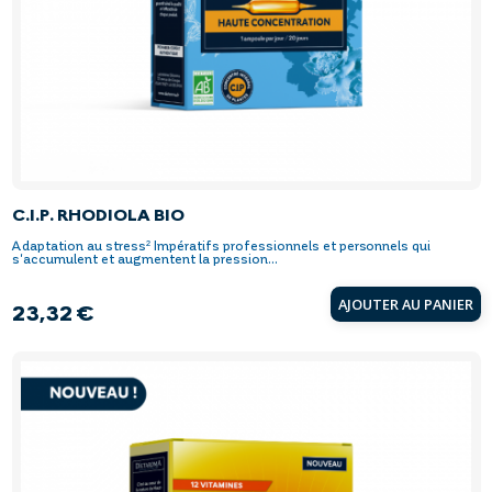
C.I.P. RHODIOLA BIO
Adaptation au stress² Impératifs professionnels et personnels qui
s'accumulent et augmentent la pression...
AJOUTER AU PANIER
23,32 €
Prix