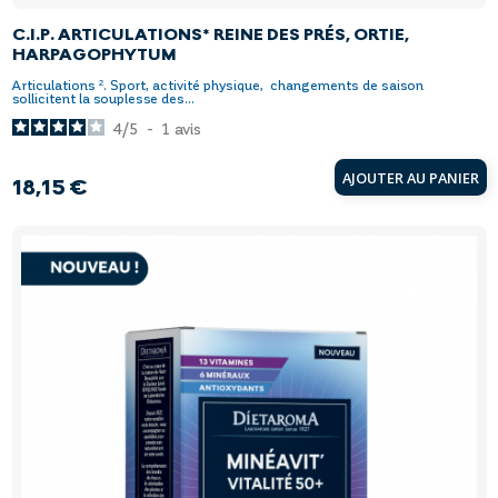
C.I.P. ARTICULATIONS* REINE DES PRÉS, ORTIE,
HARPAGOPHYTUM
Articulations ². Sport, activité physique, changements de saison
sollicitent la souplesse des...
4
/
5
-
1
avis
AJOUTER AU PANIER
18,15 €
Prix