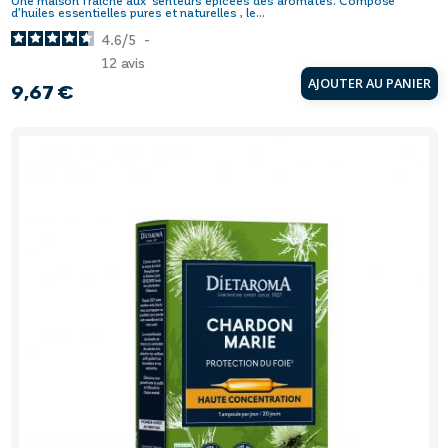
Une maison fraîche aux senteurs épicées des aromates. Composé
d’huiles essentielles pures et naturelles , le...
4.6
/
5
-
12
avis
AJOUTER AU PANIER
9,67 €
Prix