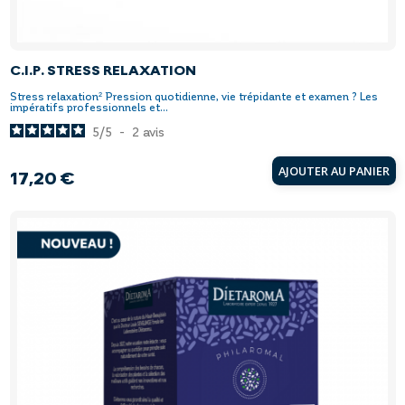
C.I.P. STRESS RELAXATION
Stress relaxation² Pression quotidienne, vie trépidante et examen ? Les
impératifs professionnels et...
5
/
5
-
2
avis
AJOUTER AU PANIER
17,20 €
Prix