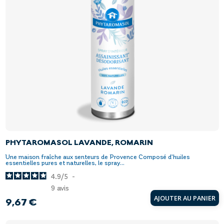
PHYTAROMASOL LAVANDE, ROMARIN
Une maison fraîche aux senteurs de Provence Composé d’huiles
essentielles pures et naturelles, le spray...
4.9
/
5
-
9
avis
AJOUTER AU PANIER
9,67 €
Prix