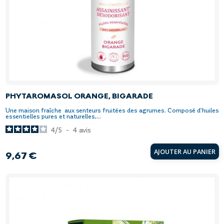
PHYTAROMASOL ORANGE, BIGARADE
Une maison fraîche aux senteurs fruitées des agrumes. Composé d’huiles
essentielles pures et naturelles,...
4
/
5
-
4
avis
AJOUTER AU PANIER
9,67 €
Prix