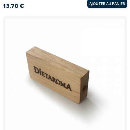
AJOUTER AU PANIER
13,70 €
Prix