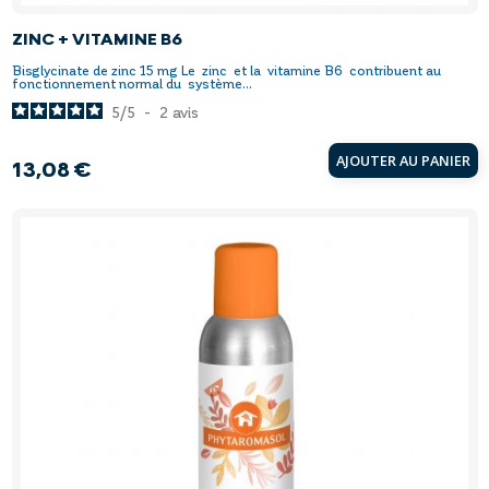
ZINC + VITAMINE B6
Bisglycinate de zinc 15 mg Le zinc et la vitamine B6 contribuent au
fonctionnement normal du système...
5
/
5
-
2
avis
AJOUTER AU PANIER
13,08 €
Prix