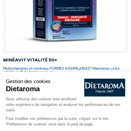
MINÉAVIT VITALITÉ 50+
Multivitamines et minéraux FORMES ASSIMILABLES* Maintenez votre
vitalité au fil du temps avec ce...
AJOUTER AU PANIER
22,56 €
Prix