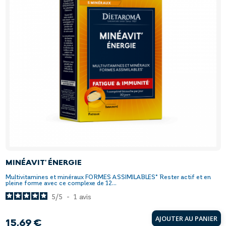
MINÉAVIT' ÉNERGIE
Multivitamines et minéraux FORMES ASSIMILABLES* Rester actif et en
pleine forme avec ce complexe de 12...
5
/
5
-
1
avis
AJOUTER AU PANIER
15,69 €
Prix