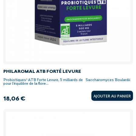
PHILAROMAL ATB FORTÉ LEVURE
Probiotiques¹ ATB Forte Levure, 5 milliards de Saccharomyces Boulardii
pour l'équilibre de la flore...
AJOUTER AU PANIER
18,06 €
Prix