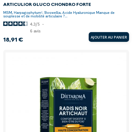
ARTICULIOR GLUCO CHONDRO FORTE
MSM, Harpagophytum¹, Boswellia, Acide Hyaluronique Manque de
souplesse et de mobilité articulaire ?...
4.3
/
5
-
6
avis
AJOUTER AU PANIER
18,91 €
Prix