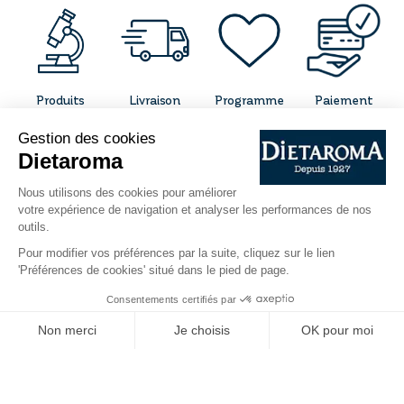
Produits
Livraison
Programme
Paiement
concentrés
gratuite à
fidélité
sécurisé
et naturels
partir de 50€
d'achat
CONTACT
QUI SOMMES-NOUS ?
INFORMATIONS