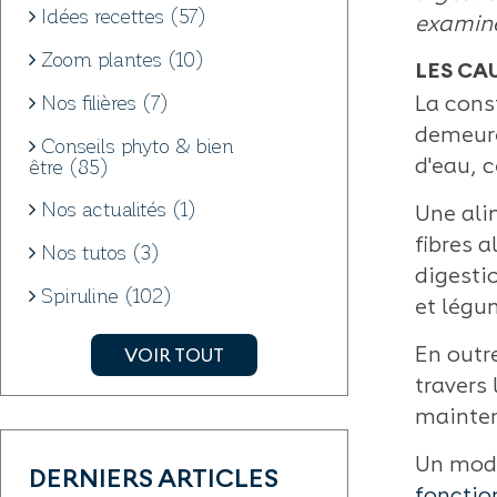
Idées recettes (57)
examiner
Zoom plantes (10)
LES CA
Nos filières (7)
La cons
demeure
Conseils phyto & bien
être (85)
d'eau, c
Nos actualités (1)
Une alim
fibres 
Nos tutos (3)
digesti
Spiruline (102)
et légum
VOIR TOUT
En outr
travers 
mainteni
Un mode
DERNIERS ARTICLES