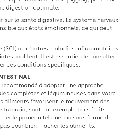
r, tel que la marche ou le jogging, peut aider
ne digestion optimale.
if sur la santé digestive. Le système nerveux
nsible aux états émotionnels, ce qui peut
le (SCI) ou d'autres maladies inflammatoires
ntestinal lent. Il est essentiel de consulter
er ces conditions spécifiques.
Quelle est la meilleure vitamine
L'impact du stress 
C ?
défenses immunita
INTESTINAL
Indispensable à notre
Le stress, omni
 est recommandé d'adopter une approche
vitalité et à nos défenses
dans nos vies m
éales complètes et légumineuses dans votre
naturelles, la vitamine C
n'a pas toujours
es aliments favorisent le mouvement des
est un nutriment essentiel
comme un enne
le tamarin, sont par exemple trois fruits
que l’organisme...
l'origine, il s'agi
mer le pruneau tel quel ou sous forme de
repas pour bien mâcher les aliments.
Lire la suite
Lire la suite