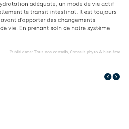
hydratation adéquate, un mode de vie actif
llement le transit intestinal. Il est toujours
 avant d'apporter des changements
e de vie. En prenant soin de notre système
Publié dans:
Tous nos conseils
,
Conseils phyto & bien être