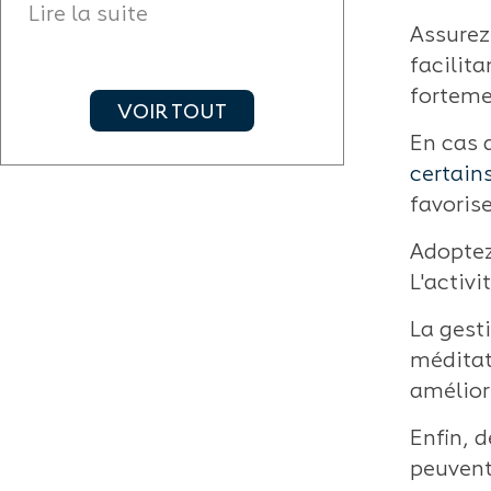
micronutrition
Lire la suite
Assurez 
Lire la suite
facilita
forteme
VOIR TOUT
En cas 
certain
favorise
Adoptez
L'activi
La gest
méditat
améliore
Enfin, 
peuvent 