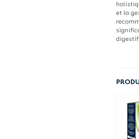
holisti
et la ge
recomma
signific
digesti
PRODU