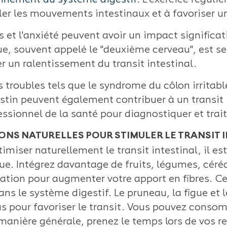
nnement du système digestif
. L'exercice régulie
ler les mouvements intestinaux et à favoriser u
s et l'anxiété peuvent avoir un impact significat
ue, souvent appelé le "deuxième cerveau", est se
r un ralentissement du transit intestinal.
s troubles tels que le syndrome du côlon irritab
estin peuvent également contribuer à un transit i
essionnel de la santé pour diagnostiquer et trait
hilajit : le
Rythme circadien : comprendre
antioxydant pour
l'horloge biologique du sommeil
ONS NATURELLES POUR STIMULER LE TRANSIT 
immunité
Un sommeil de qualité est
timiser naturellement le transit intestinal, il
t une
crucial pour notre santé,
que. Intégrez davantage de fruits, légumes, cér
urelle
nos performances et notre
ation pour augmenter votre apport en fibres. C
ui occupe une
humeur. Pourtant, bien
ans le système digestif. Le pruneau, la figue et 
x dans
dormir peut...
s pour favoriser le transit. Vous pouvez consom
 manière générale, prenez le temps lors de vos 
Lire la suite