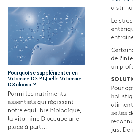
fonctio
à stimu
Le stres
entériq
entraîne
Certain
de l'int
un prof
Pourquoi se supplémenter en
Les bienfaits du S
Vitamine D3 ? Quelle Vitamine
trésor minéral 
SOLUTI
D3 choisir ?
soutenir votre 
Pour op
Parmi les nutriments
Le shilajit es
holisti
essentiels qui régissent
substance nat
aliment
notre équilibre biologique,
fascinante q
selles d
la vitamine D occupe une
place de choi
reconnu
place à part,...
l’univers de la
jus. De