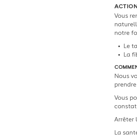
ACTION
Vous re
naturel
notre f
Le t
La f
COMMENT
Nous vo
prendre
Vous po
constat
Arrêter
La sant