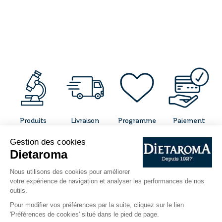
Produits
Livraison
Programme
Paiement
concentrés
gratuite à
fidélité
sécurisé
et naturels
partir de 50€
d'achat
CONTACT