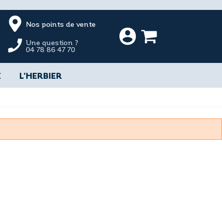
Nos points de vente
Une question ?
04 78 86 47 70
E
L'HERBIER