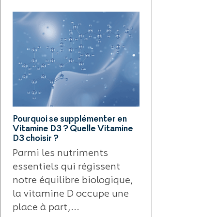
Pourquoi se supplémenter en
Les bienfaits du S
Vitamine D3 ? Quelle Vitamine
trésor minéral 
D3 choisir ?
soutenir votre 
Parmi les nutriments
Le shilajit es
essentiels qui régissent
substance nat
notre équilibre biologique,
fascinante q
la vitamine D occupe une
place de choi
place à part,...
l’univers de la