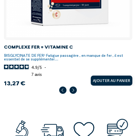
COMPLEXE FER + VITAMINE C
BISGLYCINATE DE FER¹ Fatigue passagère , en manque de fer , il est
essentiel de se supplémenter....
4.9
/
5
-
7
avis
AJOUTER AU PANIER
13,27 €
Prix