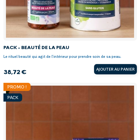
PACK - BEAUTÉ DE LA PEAU
Le rituel beauté qui agit de l’intérieur pour prendre soin de sa peau.
AJOUTER AU PANIER
38,72 €
Prix
PROMO !
PACK