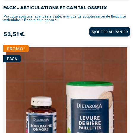
PACK - ARTICULATIONS ET CAPITAL OSSEUX
Pratique sportive, avancée en âge, manque de souplesse ou de flexibilité
articulaire ? Besoin d’un apport...
AJOUTER AU PANIER
53,51 €
Prix
PROMO !
PACK