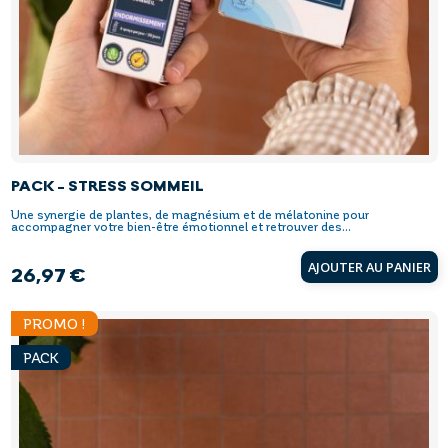
PACK - STRESS SOMMEIL
Une synergie de plantes, de magnésium et de mélatonine pour
accompagner votre bien-être émotionnel et retrouver des...
AJOUTER AU PANIER
26,97 €
Prix
PROMO !
PACK