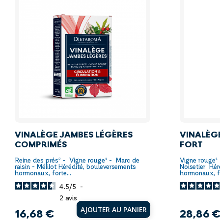
VINALÈGE JAMBES LÉGÈRES
VINALÈG
COMPRIMÉS
FORT
Reine des prés² - Vigne rouge¹ - Marc de
Vigne rouge¹
raisin - Mélilot Hérédité, bouleversements
Noisetier Hér
hormonaux, forte...
hormonaux, fo
4.5
/
5
-
2
avis
AJOUTER AU PANIER
16,68 €
28,86 
Prix
Prix