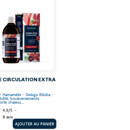
E CIRCULATION EXTRA
 - Hamamélis - Ginkgo Biloba -
édité, bouleversements
rte chaleur,...
4.9
/
5
-
8
avis
AJOUTER AU PANIER
€