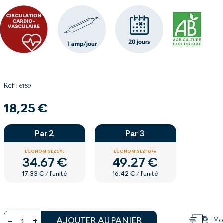
Ref :
6189
18,25 €
Par 2
Par 3
ECONOMISEZ 5%
ECONOMISEZ 10%
34.67 €
49.27 €
17.33 € / l'unité
16.42 € / l'unité
AJOUTER AU PANIER
Mon