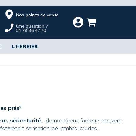
Nos points de vente
Une question ?
04 78 86 47 70
E
L'HERBIER
es prés²
ur, sédentarité
… de nombreux facteurs peuvent
e désagréable sensation de jambes lourdes.