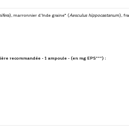
nifera
), marronnier d’Inde graine* (
Aesculus hippocastanum
), f
re recommandée - 1 ampoule - (en mg EPS***) :