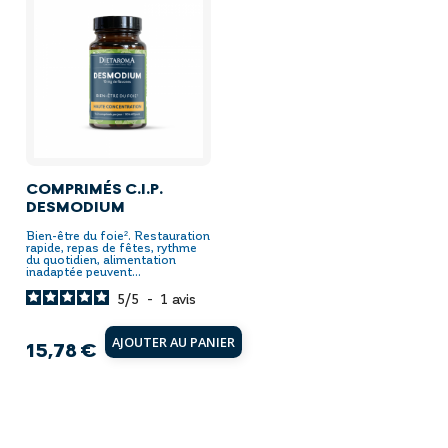
COMPRIMÉS C.I.P.
DESMODIUM
Bien-être du foie². Restauration
rapide, repas de fêtes, rythme
du quotidien, alimentation
inadaptée peuvent...
5
/
5
-
1
avis
AJOUTER AU PANIER
15,78 €
Prix