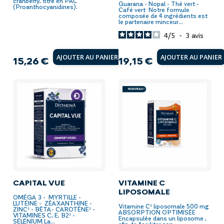
cranberry, titré en PAC
Guarana - Nopal - Thé vert -
(Proanthocyanidines).
Café vert Notre formule
composée de 4 ingrédients est
le partenaire minceur...
4
/
5
-
3
avis
AJOUTER AU PANIER
AJOUTER AU PANIER
15,26 €
19,15 €
Prix
Prix
CAPITAL VUE
VITAMINE C
LIPOSOMALE
OMÉGA 3 - MYRTILLE -
LUTÉINE - ZÉAXANTHINE -
Vitamine C¹ liposomale 500 mg
ZINC¹ - BÊTA- CAROTÈNE¹ -
ABSORPTION OPTIMISÉE
VITAMINES C, E, B2¹ -
Encapsulée dans un liposome ,
SÉLÉNIUM La...
afin de faciliter son...