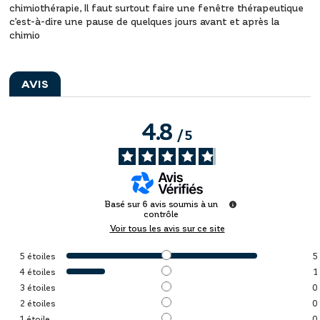
chimiothérapie, Il faut surtout faire une fenêtre thérapeutique
c’est-à-dire une pause de quelques jours avant et après la
chimio
AVIS
4.8
/
5
Basé sur
6
avis soumis à un
contrôle
Voir tous les avis sur ce site
5
étoiles
5
4
étoiles
1
3
étoiles
0
2
étoiles
0
1
étoile
0