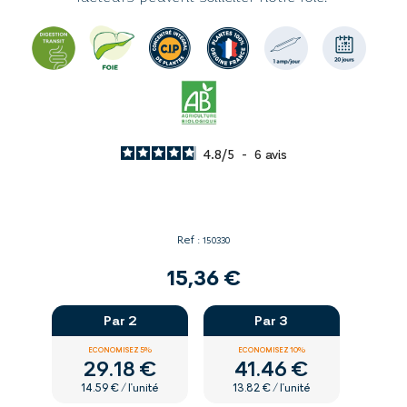
4.8
/
5
-
6
avis
Ref :
150330
15,36 €
Par 2
Par 3
ECONOMISEZ 5%
ECONOMISEZ 10%
29.18 €
41.46 €
14.59 € / l'unité
13.82 € / l'unité