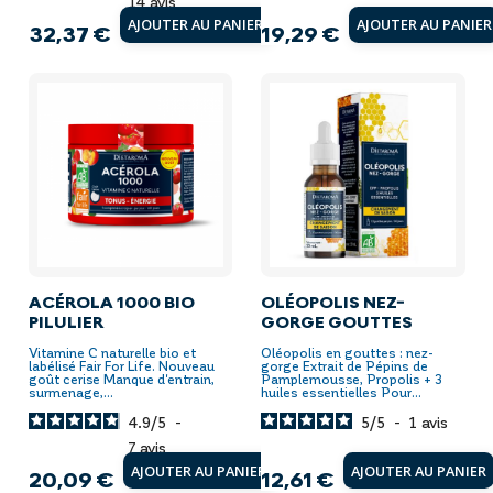
14
avis
AJOUTER AU PANIER
AJOUTER AU PANIER
32,37 €
19,29 €
Prix
Prix
ACÉROLA 1000 BIO
OLÉOPOLIS NEZ-
PILULIER
GORGE GOUTTES
Vitamine C naturelle bio et
Oléopolis en gouttes : nez-
labélisé Fair For Life. Nouveau
gorge Extrait de Pépins de
goût cerise Manque d'entrain,
Pamplemousse, Propolis + 3
surmenage,...
huiles essentielles Pour...
4.9
/
5
-
5
/
5
-
1
avis
7
avis
AJOUTER AU PANIER
AJOUTER AU PANIER
20,09 €
12,61 €
Prix
Prix