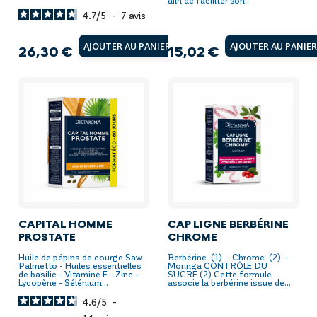
4.7
/
5
-
7
avis
AJOUTER AU PANIER
AJOUTER AU PANIE
26,30 €
15,02 €
Prix
Prix
CAPITAL HOMME
CAP LIGNE BERBÉRINE
PROSTATE
CHROME
Huile de pépins de courge Saw
Berbérine (1) - Chrome (2) -
Palmetto - Huiles essentielles
Moringa CONTRÔLE DU
de basilic - Vitamine E - Zinc -
SUCRE (2) Cette formule
Lycopène - Sélénium...
associe la berbérine issue de...
4.6
/
5
-