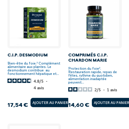
C.I.P. DESMODIUM
COMPRIMÉS C.I.P.
CHARDON MARIE
Bien-être du foie.² Complément
alimentaire aux plantes. Le
Protection du foie².
desmodium contribue au
Restauration rapide, repas de
fonctionnement hépatique et...
fêtes, rythme du quotidien,
alimentation inadaptée
4.8
/
5
-
peuvent...
4
avis
2
/
5
-
1
avis
AJOUTER AU PANIER
AJOUTER AU PANIE
17,54 €
14,60 €
Prix
Prix