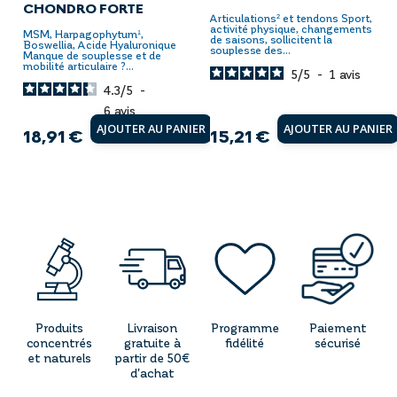
CHONDRO FORTE
Articulations² et tendons Sport,
activité physique, changements
MSM, Harpagophytum¹,
de saisons, sollicitent la
Boswellia, Acide Hyaluronique
souplesse des...
Manque de souplesse et de
mobilité articulaire ?...
5
/
5
-
1
avis
4.3
/
5
-
6
avis
AJOUTER AU PANIER
AJOUTER AU PANIER
18,91 €
15,21 €
Prix
Prix
Produits
Livraison
Programme
Paiement
concentrés
gratuite à
fidélité
sécurisé
et naturels
partir de 50€
d'achat