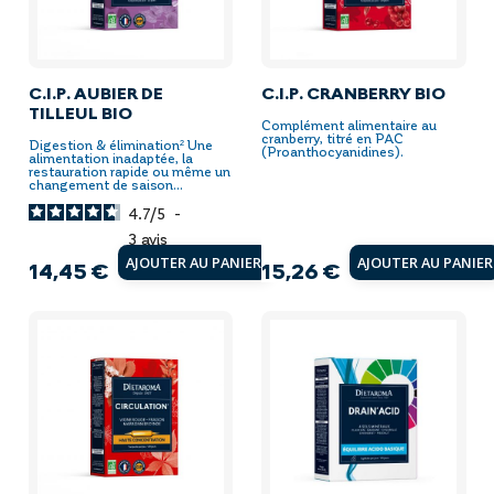
C.I.P. AUBIER DE
C.I.P. CRANBERRY BIO
TILLEUL BIO
Complément alimentaire au
cranberry, titré en PAC
Digestion & élimination² Une
(Proanthocyanidines).
alimentation inadaptée, la
restauration rapide ou même un
changement de saison...
4.7
/
5
-
3
avis
AJOUTER AU PANIER
AJOUTER AU PANIER
14,45 €
15,26 €
Prix
Prix