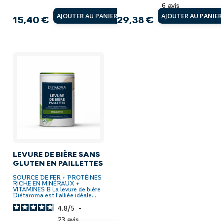
6
avis
AJOUTER AU PANIER
AJOUTER AU PANIE
15,40 €
29,38 €
Prix
Prix
LEVURE DE BIÈRE SANS
GLUTEN EN PAILLETTES
SOURCE DE FER + PROTÉINES
RICHE EN MINÉRAUX +
VITAMINES B La levure de bière
Diétaroma est l’alliée idéale...
4.8
/
5
-
23
avis