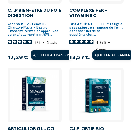
C.I.P BIEN-ETRE DU FOIE
COMPLEXE FER +
DIGESTION
VITAMINE C
Artichaut 1,2 - Fenouil -
BISGLYCINATE DE FER¹ Fatigue
Chardon-Marie - Basilic
passagère , en manque de fer , il
Efficacité testée et approuvée
est essentiel de se
scientifiquement par 78%...
supplémenter....
5
/
5
-
1
avis
4.9
/
5
-
7
avis
AJOUTER AU PANIER
AJOUTER AU PANIER
17,39 €
13,27 €
Prix
Prix
ARTICULIOR GLUCO
C.I.P. ORTIE BIO