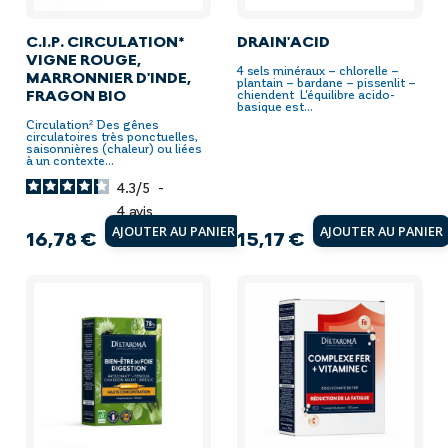
C.I.P. CIRCULATION*
DRAIN'ACID
VIGNE ROUGE,
4 sels minéraux – chlorelle –
MARRONNIER D'INDE,
plantain – bardane – pissenlit –
FRAGON BIO
chiendent L'équilibre acido-
basique est...
Circulation² Des gênes
circulatoires très ponctuelles,
saisonnières (chaleur) ou liées
à un contexte...
4.3
/
5
-
4
avis
AJOUTER AU PANIER
AJOUTER AU PANIER
16,78 €
15,17 €
Prix
Prix