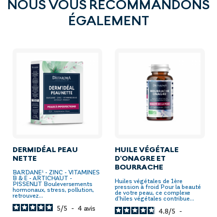
NOUS VOUS RECOMMANDONS
ÉGALEMENT
DERMIDÉAL PEAU
HUILE VÉGÉTALE
NETTE
D'ONAGRE ET
BOURRACHE
BARDANE¹ - ZINC - VITAMINES
B & E - ARTICHAUT -
Huiles végétales de 1ère
PISSENLIT Bouleversements
pression à froid Pour la beauté
hormonaux, stress, pollution,
de votre peau, ce complexe
retrouvez...
d'hiles végétales contribue...
5
/
5
-
4
avis
4.8
/
5
-