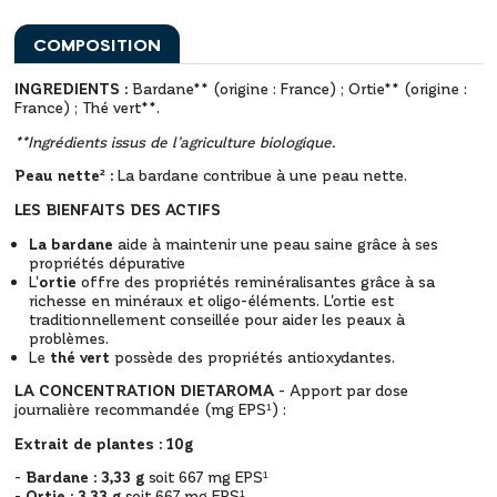
COMPOSITION
INGREDIENTS :
Bardane** (origine : France) ; Ortie** (origine :
France) ; Thé vert**.
**Ingrédients issus de l’agriculture biologique.
Peau nette² :
La bardane contribue à une peau nette.
LES BIENFAITS DES ACTIFS
La bardane
aide à maintenir une peau saine grâce à ses
propriétés dépurative
L'
ortie
offre des propriétés reminéralisantes grâce à sa
richesse en minéraux et oligo-éléments. L'ortie est
traditionnellement conseillée pour aider les peaux à
problèmes.
Le
thé vert
possède des propriétés antioxydantes.
LA CONCENTRATION DIETAROMA
- Apport par dose
journalière recommandée (mg EPS¹) :
Extrait de plantes : 10g
-
Bardane : 3,33 g
soit 667 mg EPS¹
-
Ortie : 3,33 g
soit 667 mg EPS¹