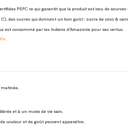
certifiées PEFC ce qui garantit que le produit est issu de source
 C), des sucres qui donnent un bon goût : sucre de coco & cann
 jus est consommé par les Indiens d'Amazonie pour ses vertus.
ife.
a matinée.
ilibrée et à un mode de vie sain.
de couleur et de goût peuvent apparaître.