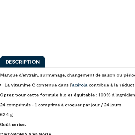
DESCRIPTION
Manque d’entrain, surmenage, changement de saison ou période
La
vitamine C
contenue dans l'
acérola
contribue à la
réduct
Optez pour cette formule bio et équitable
: 100% d'ingrédien
24 comprimés - 1 comprimé à croquer par jour / 24 jours.
62,4 g
Goût
cerise
.
DIETAROMA S'ENGAGE :