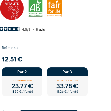
4.5
/
5
-
6
avis
Ref :
151775
12,51 €
Par 2
Par 3
ECONOMISEZ 5%
ECONOMISEZ 10%
23.77 €
33.78 €
11.89 € / l'unité
11.26 € / l'unité