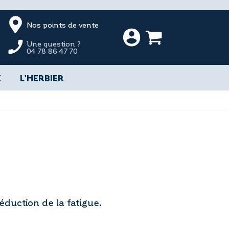
Nos points de vente
Une question ?
04 78 86 47 70
E
L'HERBIER
réduction de la fatigue.