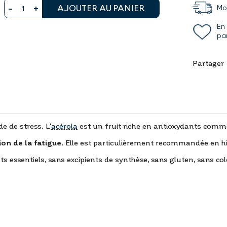
AJOUTER AU PANIER
Mon
En
pa
Partager
 de stress. L'
acérola
est un fruit riche en antioxydants comm
ion de la fatigue
. Elle est particulièrement recommandée en hi
ts essentiels, sans excipients de synthèse, sans gluten, sans co