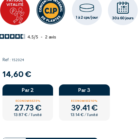
4.5
/
5
-
2
avis
Ref :
152024
14,60 €
Par 2
Par 3
ECONOMISEZ 5%
ECONOMISEZ 10%
27.73 €
39.41 €
13.87 € / l'unité
13.14 € / l'unité