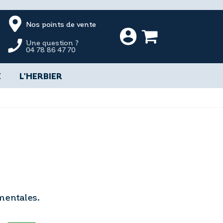
Nos points de vente
Une question ?
04 78 86 47 70
E
L'HERBIER
mentales.