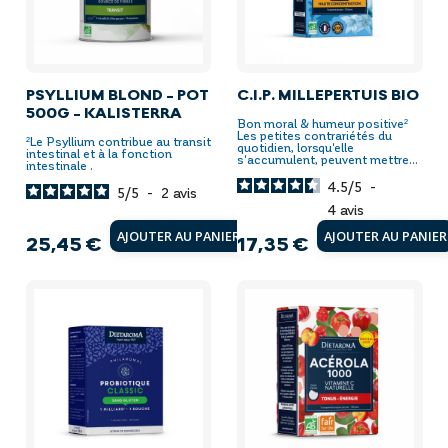
PSYLLIUM BLOND - POT
C.I.P. MILLEPERTUIS BIO
500G - KALISTERRA
Bon moral & humeur positive²
Les petites contrariétés du
²Le Psyllium contribue au transit
quotidien, lorsqu'elle
intestinal et à la fonction
s'accumulent, peuvent mettre...
intestinale .
4.5
/
5
-
5
/
5
-
2
avis
4
avis
AJOUTER AU PANIER
AJOUTER AU PANIER
25,45 €
17,35 €
Prix
Prix