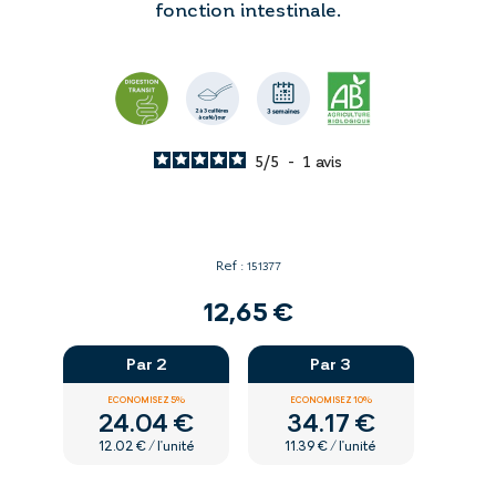
fonction intestinale.
5
/
5
-
1
avis
Ref :
151377
12,65 €
Par 2
Par 3
ECONOMISEZ 5%
ECONOMISEZ 10%
24.04 €
34.17 €
12.02 € / l'unité
11.39 € / l'unité