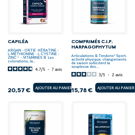
CAPILÉA
COMPRIMÉS C.I.P.
HARPAGOPHYTUM
ARGAN - ORTIE -KÉRATINE -
L-MÉTHIONINE - L-CYSTINE -
Articulations & Tendons² Sport,
ZINC ¹ - VITAMINES B Les
activité physique, changements
colorations, la...
de saison sollicitent la
souplesse des...
4.7
/
5
-
7
avis
3
/
5
-
2
avis
AJOUTER AU PANIER
AJOUTER AU PANIER
20,57 €
15,78 €
Prix
Prix