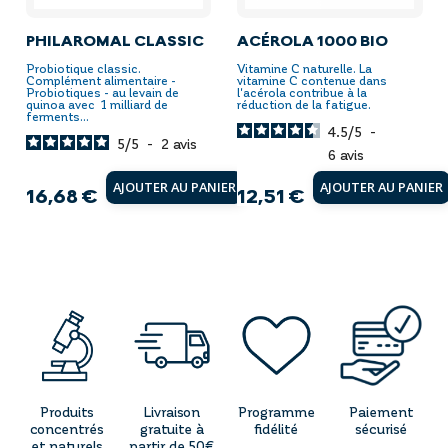
PHILAROMAL CLASSIC
ACÉROLA 1000 BIO
Probiotique classic.
Vitamine C naturelle. La
Complément alimentaire -
vitamine C contenue dans
Probiotiques - au levain de
l'acérola contribue à la
quinoa avec 1 milliard de
réduction de la fatigue.
ferments...
4.5
/
5
-
5
/
5
-
2
avis
6
avis
AJOUTER AU PANIER
AJOUTER AU PANIER
16,68 €
12,51 €
Prix
Prix
Produits
Livraison
Programme
Paiement
concentrés
gratuite à
fidélité
sécurisé
et naturels
partir de 50€