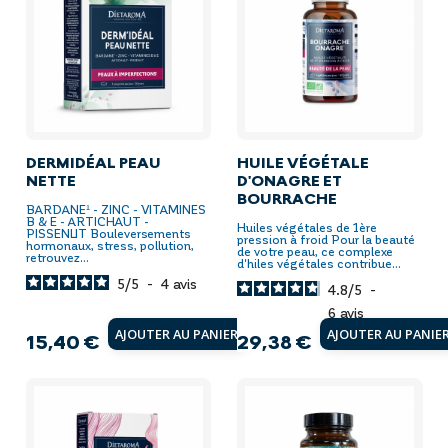
DERMIDÉAL PEAU
HUILE VÉGÉTALE
NETTE
D'ONAGRE ET
BOURRACHE
BARDANE¹ - ZINC - VITAMINES
B & E - ARTICHAUT -
Huiles végétales de 1ère
PISSENLIT Bouleversements
pression à froid Pour la beauté
hormonaux, stress, pollution,
de votre peau, ce complexe
retrouvez...
d'hiles végétales contribue...
5
/
5
-
4
avis
4.8
/
5
-
6
avis
AJOUTER AU PANIER
AJOUTER AU PANIE
15,40 €
29,38 €
Prix
Prix