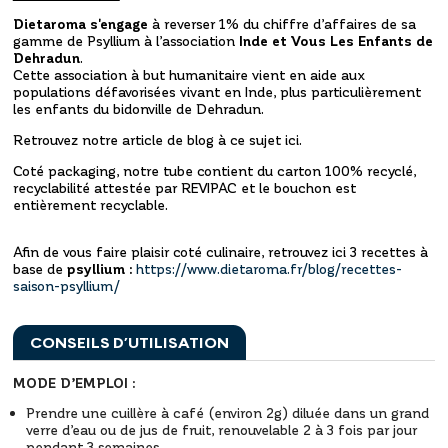
Dietaroma s'engage
à reverser 1% du chiffre d’affaires de sa
gamme de Psyllium à l’association
Inde et Vous Les Enfants de
Dehradun
.
Cette association à but humanitaire vient en aide aux
populations défavorisées vivant en Inde, plus particulièrement
les enfants du bidonville de Dehradun.
Retrouvez notre article de blog à ce sujet
ici
.
Coté packaging, notre tube contient du carton 100% recyclé,
recyclabilité attestée par REVIPAC et le bouchon est
entièrement recyclable.
Afin de vous faire plaisir coté culinaire, retrouvez ici 3 recettes à
base de
psyllium :
https://www.dietaroma.fr/blog/recettes-
saison-psyllium/
CONSEILS D’UTILISATION
MODE D’EMPLOI :
Prendre une cuillère à café (environ 2g) diluée dans un grand
verre d’eau ou de jus de fruit, renouvelable 2 à 3 fois par jour
pendant 3 semaines.