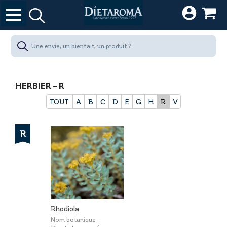
HERBIER - R
TOUT
A
B
C
D
E
G
H
R
V
R
Rhodiola
Nom botanique :