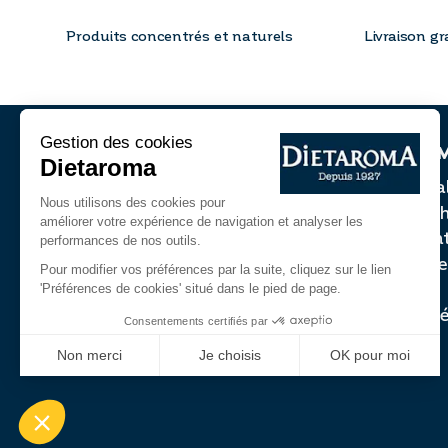
Produits concentrés et naturels
Livraison gr
CONTACT
QUI SO
Formulaire de contact
La qual
Notre h
+33 (0)4 78 86 47 70
La sant
Espac
NOUS TROUVER
FAQ
Fidélit