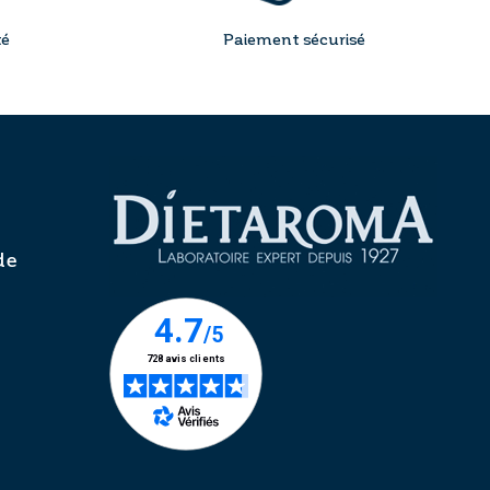
té
Paiement sécurisé
de