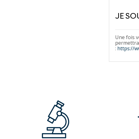
JE SO
Une fois v
permettra 
:
https://w