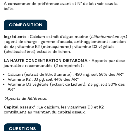
À consommer de préférence avant et N° de lot : voir sous la
boîte.
COMPOSITION
Ingrédients
: Calcium extrait d'algue marine (
Lithothamnium sp.
)
; agent de charge : gomme d'acacia, anti-agglomérant : amidon
de riz ; vitamine K2 (ménaquinone) ; vitamine D3 végétale
(cholécalciférol) extraite de lichen.
LA HAUTE CONCENTRATION DIETAROMA
- Apports par dose
journalière recommandée (2 comprimés) :
Calcium (extrait de lithothamme) : 450 mg, soit 56% des AR*
Vitamine K2 : 33 μg, soit 44% des AR*
Vitamine D3 végétale (extrait de Lichen): 2.5 μg, soit 50% des
AR*
*Apports de Référence.
Capital osseux¹ :
Le calcium, les vitamines D3 et K2
contribuent au maintien du capital osseux.
QUESTIONS