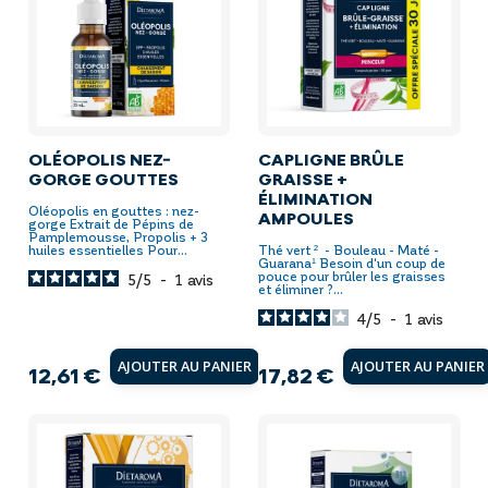
OLÉOPOLIS NEZ-
CAPLIGNE BRÛLE
GORGE GOUTTES
GRAISSE +
ÉLIMINATION
Oléopolis en gouttes : nez-
AMPOULES
gorge Extrait de Pépins de
Pamplemousse, Propolis + 3
huiles essentielles Pour...
Thé vert ² - Bouleau - Maté -
Guarana¹ Besoin d'un coup de
pouce pour brûler les graisses
5
/
5
-
1
avis
et éliminer ?...
4
/
5
-
1
avis
AJOUTER AU PANIER
AJOUTER AU PANIER
12,61 €
17,82 €
Prix
Prix