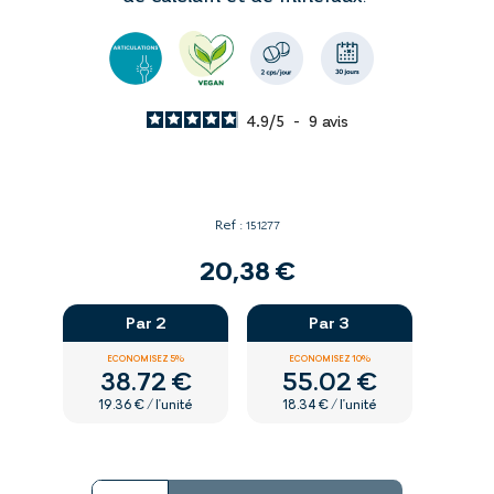
4.9
/
5
-
9
avis
Ref :
151277
20,38 €
Par 2
Par 3
ECONOMISEZ 5%
ECONOMISEZ 10%
38.72 €
55.02 €
19.36 € / l'unité
18.34 € / l'unité