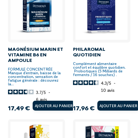
MAGNÉSIUM MARIN ET
PHILAROMAL
VITAMINE B6 EN
QUOTIDIEN
AMPOULE
Complément alimentaire
confort et équilibre quotidien.
FORMULE CONCENTRÉE
Probiotiques (5 Milliards de
Manque d'entrain, baisse de la
ferments / 16 souches) .
concentration, sensation de
fatigue générale : découvrez
4.3
/
5
-
la...
10
avis
3.7
/
5
-
6
avis
AJOUTER AU PANIER
AJOUTER AU PANIER
17,49 €
17,96 €
Prix
Prix