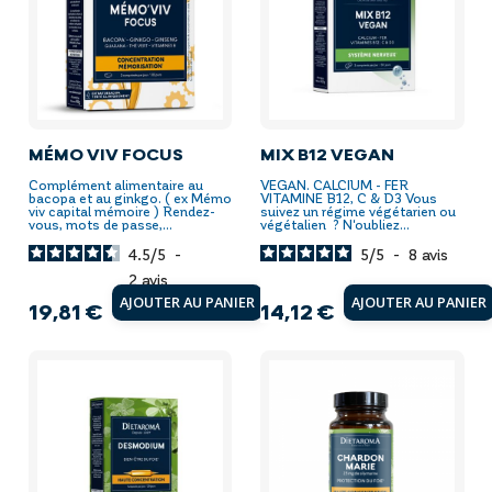
MÉMO VIV FOCUS
MIX B12 VEGAN
Complément alimentaire au
VEGAN. CALCIUM - FER
bacopa et au ginkgo. ( ex Mémo
VITAMINE B12, C & D3 Vous
viv capital mémoire ) Rendez-
suivez un régime végétarien ou
vous, mots de passe,...
végétalien ? N'oubliez...
4.5
/
5
-
5
/
5
-
8
avis
2
avis
AJOUTER AU PANIER
AJOUTER AU PANIER
19,81 €
14,12 €
Prix
Prix