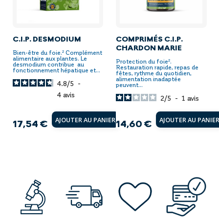
C.I.P. DESMODIUM
COMPRIMÉS C.I.P.
CHARDON MARIE
Bien-être du foie.² Complément
alimentaire aux plantes. Le
Protection du foie².
desmodium contribue au
Restauration rapide, repas de
fonctionnement hépatique et...
fêtes, rythme du quotidien,
alimentation inadaptée
4.8
/
5
-
peuvent...
4
avis
2
/
5
-
1
avis
AJOUTER AU PANIER
AJOUTER AU PANIE
17,54 €
14,60 €
Prix
Prix