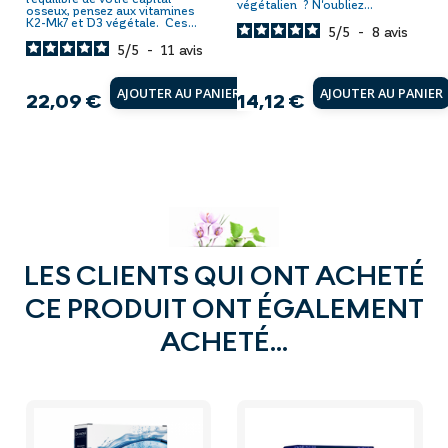
végétalien ? N'oubliez...
osseux, pensez aux vitamines
K2-Mk7 et D3 végétale. Ces...
5
/
5
-
8
avis
5
/
5
-
11
avis
AJOUTER AU PANIER
AJOUTER AU PANIER
22,09 €
14,12 €
Prix
Prix
LES CLIENTS QUI ONT ACHETÉ
CE PRODUIT ONT ÉGALEMENT
ACHETÉ...